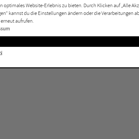
GEN KEINE ERGEBNISSE VOR.
rtmund
Marl
n optimales Website-Erlebnis zu bieten. Durch Klicken auf „Alle A
en“ kannst du die Einstellungen ändern oder die Verarbeitungen a
sburg
Mülheim an der Ruhr
 erneut aufrufen.
en
Oberhausen
ssum
senkirchen
Recklinghausen
gen
Unna
n
mm
Witten