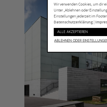
Installation
Do
Wir verwenden Cookies, um dir ei
Unter „Ablehnen oder Einstellung
Lichtkunst
Dui
Einstellungen jederzeit im Footer
Malerei
Ess
Datenschutzerklärung
|
Impre
Performance
Gel
Alle akzeptieren
Skulptur
Ha
Ablehnen oder Einstellunge
Ha