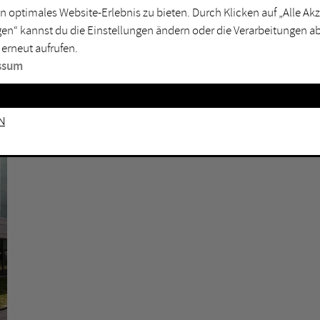
rtmund
Marl
n optimales Website-Erlebnis zu bieten. Durch Klicken auf „Alle A
en“ kannst du die Einstellungen ändern oder die Verarbeitungen a
sburg
Mülheim an der Ruhr
 erneut aufrufen.
en
Oberhausen
ssum
senkirchen
Recklinghausen
gen
Unna
n
mm
Witten