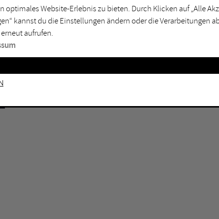
rtmund
Marl
n optimales Website-Erlebnis zu bieten. Durch Klicken auf „Alle A
en“ kannst du die Einstellungen ändern oder die Verarbeitungen a
sburg
Mülheim an der Ruhr
 erneut aufrufen.
en
Oberhausen
ssum
senkirchen
Recklinghausen
gen
Unna
n
mm
Witten