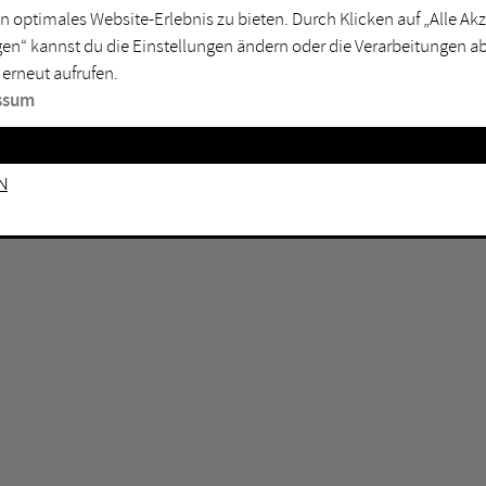
GEN KEINE ERGEBNISSE VOR.
rtmund
Marl
n optimales Website-Erlebnis zu bieten. Durch Klicken auf „Alle A
en“ kannst du die Einstellungen ändern oder die Verarbeitungen a
sburg
Mülheim an der Ruhr
 erneut aufrufen.
en
Oberhausen
ssum
senkirchen
Recklinghausen
gen
Unna
n
mm
Witten