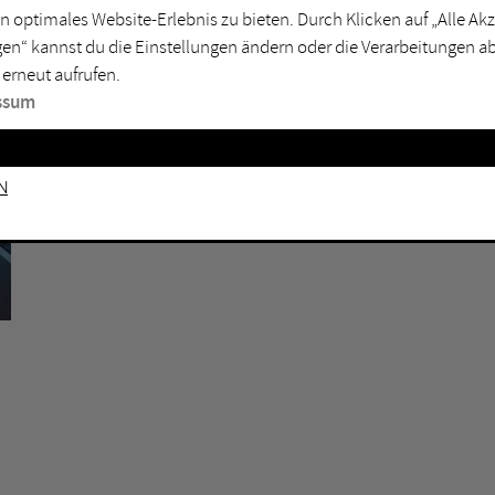
rtmund
Marl
n optimales Website-Erlebnis zu bieten. Durch Klicken auf „Alle A
en“ kannst du die Einstellungen ändern oder die Verarbeitungen a
sburg
Mülheim an der Ruhr
 erneut aufrufen.
en
Oberhausen
ssum
senkirchen
Recklinghausen
gen
Unna
n
mm
Witten