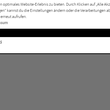
n optimales Website-Erlebnis zu bieten. Durch Klicken auf „Alle A
sburg
Mülheim an der Ruhr
en“ kannst du die Einstellungen ändern oder die Verarbeitungen a
en
Oberhausen
 erneut aufrufen.
senkirchen
Recklinghausen
ssum
gen
Unna
mm
Witten
n