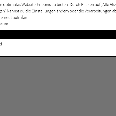
n optimales Website-Erlebnis zu bieten. Durch Klicken auf „Alle A
sburg
Mülheim an der Ruhr
en“ kannst du die Einstellungen ändern oder die Verarbeitungen a
en
Oberhausen
 erneut aufrufen.
senkirchen
Recklinghausen
ssum
gen
Unna
mm
Witten
n