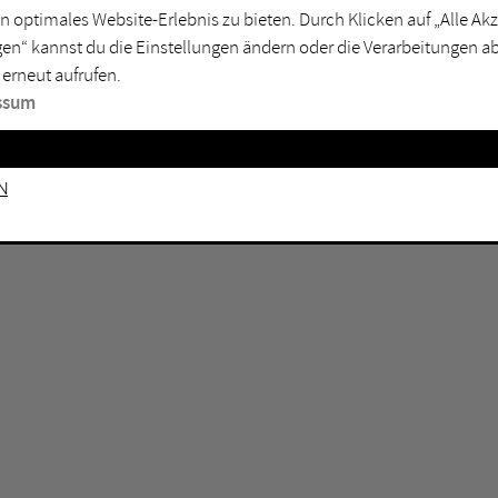
n optimales Website-Erlebnis zu bieten. Durch Klicken auf „Alle A
sburg
Mülheim an der Ruhr
en“ kannst du die Einstellungen ändern oder die Verarbeitungen a
en
Oberhausen
 erneut aufrufen.
senkirchen
Recklinghausen
ssum
gen
Unna
mm
Witten
n