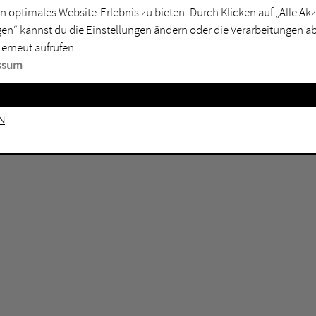
n optimales Website-Erlebnis zu bieten. Durch Klicken auf „Alle A
sburg
Mülheim an der Ruhr
en“ kannst du die Einstellungen ändern oder die Verarbeitungen a
en
Oberhausen
 erneut aufrufen.
senkirchen
Recklinghausen
ssum
gen
Unna
mm
Witten
n