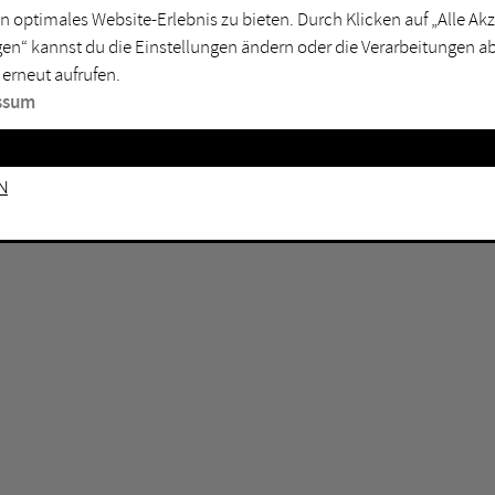
n optimales Website-Erlebnis zu bieten. Durch Klicken auf „Alle A
sburg
Mülheim an der Ruhr
en“ kannst du die Einstellungen ändern oder die Verarbeitungen a
en
Oberhausen
 erneut aufrufen.
senkirchen
Recklinghausen
ssum
gen
Unna
mm
Witten
n