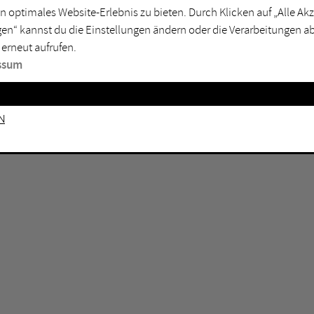
n optimales Website-Erlebnis zu bieten. Durch Klicken auf „Alle A
sburg
Mülheim an der Ruhr
en“ kannst du die Einstellungen ändern oder die Verarbeitungen a
en
Oberhausen
 erneut aufrufen.
senkirchen
Recklinghausen
ssum
gen
Unna
mm
Witten
n