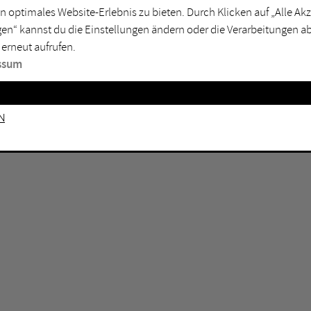
n optimales Website-Erlebnis zu bieten. Durch Klicken auf „Alle A
sburg
Mülheim an der Ruhr
en“ kannst du die Einstellungen ändern oder die Verarbeitungen a
en
Oberhausen
 erneut aufrufen.
senkirchen
Recklinghausen
ssum
gen
Unna
mm
Witten
n