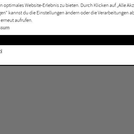
n optimales Website-Erlebnis zu bieten. Durch Klicken auf „Alle A
sburg
Mülheim an der Ruhr
en“ kannst du die Einstellungen ändern oder die Verarbeitungen a
en
Oberhausen
 erneut aufrufen.
senkirchen
Recklinghausen
ssum
gen
Unna
mm
Witten
n