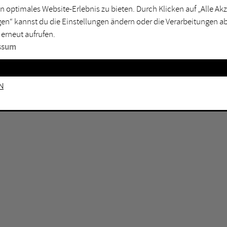
n optimales Website-Erlebnis zu bieten. Durch Klicken auf „Alle A
sburg
Mülheim an der Ruhr
en“ kannst du die Einstellungen ändern oder die Verarbeitungen a
en
Oberhausen
 erneut aufrufen.
senkirchen
Recklinghausen
ssum
gen
Unna
mm
Witten
n