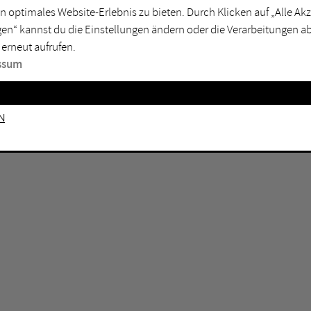
n optimales Website-Erlebnis zu bieten. Durch Klicken auf „Alle A
sburg
Mülheim an der Ruhr
en“ kannst du die Einstellungen ändern oder die Verarbeitungen a
en
Oberhausen
 erneut aufrufen.
senkirchen
Recklinghausen
ssum
gen
Unna
mm
Witten
n