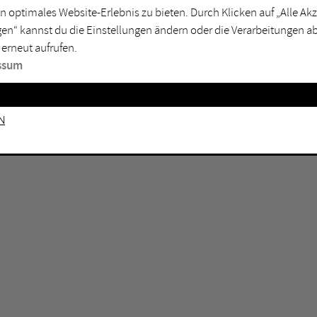
n optimales Website-Erlebnis zu bieten. Durch Klicken auf „Alle A
sburg
Mülheim an der Ruhr
en“ kannst du die Einstellungen ändern oder die Verarbeitungen a
en
Oberhausen
 erneut aufrufen.
senkirchen
Recklinghausen
ssum
gen
Unna
mm
Witten
n