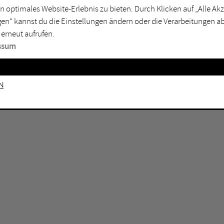
n optimales Website-Erlebnis zu bieten. Durch Klicken auf „Alle A
sburg
Mülheim an der Ruhr
en“ kannst du die Einstellungen ändern oder die Verarbeitungen a
en
Oberhausen
 erneut aufrufen.
senkirchen
Recklinghausen
ssum
gen
Unna
mm
Witten
n