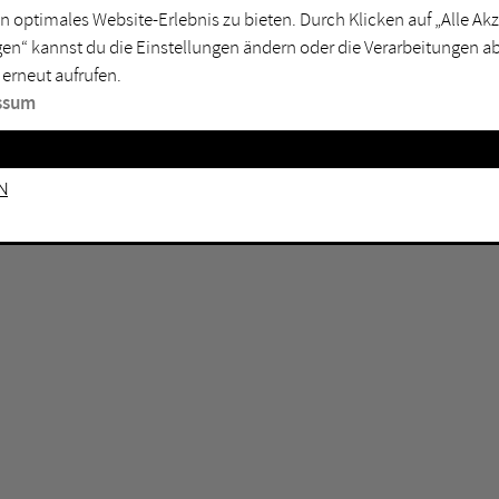
n optimales Website-Erlebnis zu bieten. Durch Klicken auf „Alle A
sburg
Mülheim an der Ruhr
en“ kannst du die Einstellungen ändern oder die Verarbeitungen a
en
Oberhausen
 erneut aufrufen.
senkirchen
Recklinghausen
ssum
gen
Unna
mm
Witten
n