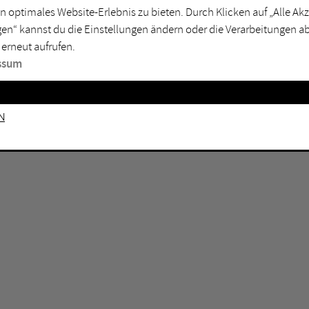
n optimales Website-Erlebnis zu bieten. Durch Klicken auf „Alle A
sburg
Mülheim an der Ruhr
en“ kannst du die Einstellungen ändern oder die Verarbeitungen a
en
Oberhausen
 erneut aufrufen.
senkirchen
Recklinghausen
ssum
gen
Unna
mm
Witten
n