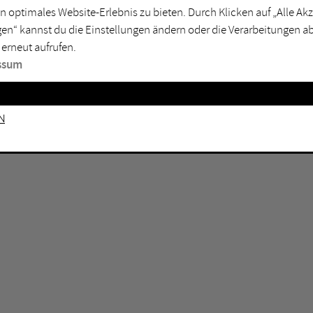
n optimales Website-Erlebnis zu bieten. Durch Klicken auf „Alle A
sburg
Mülheim an der Ruhr
en“ kannst du die Einstellungen ändern oder die Verarbeitungen a
en
Oberhausen
 erneut aufrufen.
senkirchen
Recklinghausen
ssum
gen
Unna
mm
Witten
n