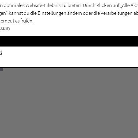
n optimales Website-Erlebnis zu bieten. Durch Klicken auf „Alle A
sburg
Mülheim an der Ruhr
en“ kannst du die Einstellungen ändern oder die Verarbeitungen a
en
Oberhausen
 erneut aufrufen.
senkirchen
Recklinghausen
ssum
gen
Unna
mm
Witten
n