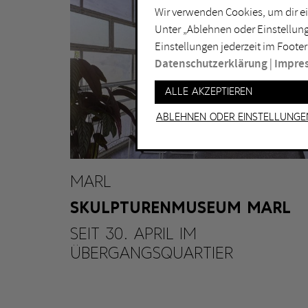
Wir verwenden Cookies, um dir ei
Lichtkunst
Dui
Unter „Ablehnen oder Einstellung
Malerei
Ess
Einstellungen jederzeit im Footer
Performance
Gel
Datenschutzerklärung
|
Impre
Skulptur
Ha
Alle akzeptieren
Ha
Ablehnen oder Einstellunge
MARL
SKULPTURENMUSEUM MARL
SEIT 30. APRIL IM
ÜBERGANGSQUARTIER