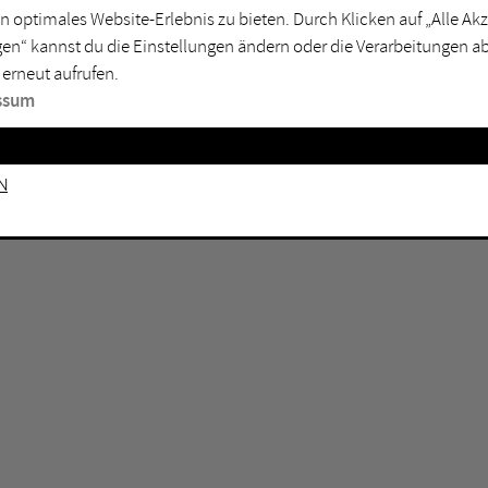
n optimales Website-Erlebnis zu bieten. Durch Klicken auf „Alle A
sburg
Mülheim an der Ruhr
en“ kannst du die Einstellungen ändern oder die Verarbeitungen a
en
Oberhausen
 erneut aufrufen.
senkirchen
Recklinghausen
ssum
gen
Unna
mm
Witten
n