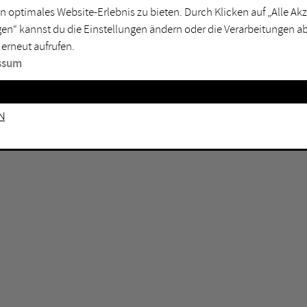
n optimales Website-Erlebnis zu bieten. Durch Klicken auf „Alle A
sburg
Mülheim an der Ruhr
en“ kannst du die Einstellungen ändern oder die Verarbeitungen a
en
Oberhausen
 erneut aufrufen.
senkirchen
Recklinghausen
ssum
gen
Unna
mm
Witten
n