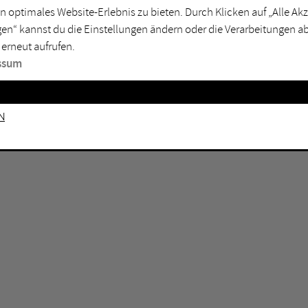
n optimales Website-Erlebnis zu bieten. Durch Klicken auf „Alle A
sburg
Mülheim an der Ruhr
en“ kannst du die Einstellungen ändern oder die Verarbeitungen a
en
Oberhausen
 erneut aufrufen.
senkirchen
Recklinghausen
ssum
gen
Unna
mm
Witten
n