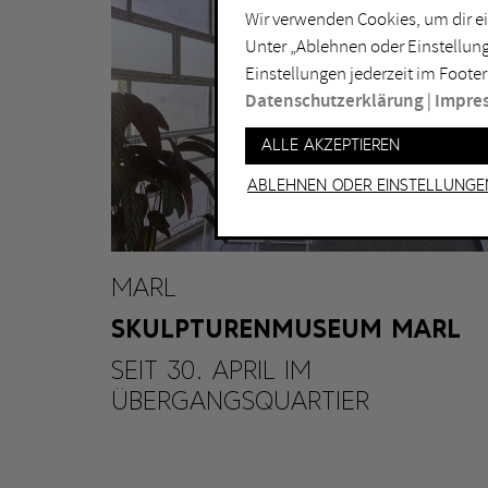
Wir verwenden Cookies, um dir ei
Lichtkunst
Dui
Unter „Ablehnen oder Einstellung
Malerei
Ess
Einstellungen jederzeit im Footer
Performance
Gel
Datenschutzerklärung
|
Impre
Skulptur
Ha
Alle akzeptieren
Ha
Ablehnen oder Einstellunge
MARL
SKULPTURENMUSEUM MARL
SEIT 30. APRIL IM
ÜBERGANGSQUARTIER