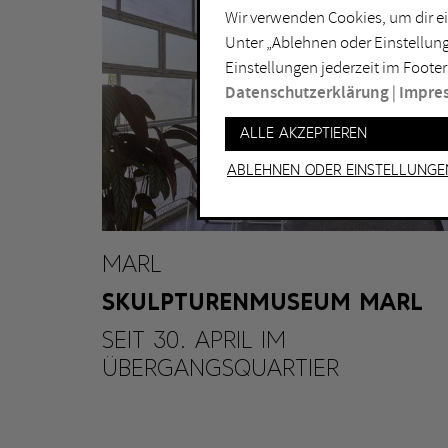
Wir verwenden Cookies, um dir ei
Lichtkunst
Dui
Unter „Ablehnen oder Einstellung
Malerei
Ess
Einstellungen jederzeit im Footer
Performance
Gel
Datenschutzerklärung
|
Impre
Skulptur
Ha
Alle akzeptieren
Ha
Ablehnen oder Einstellunge
MARL
SKULPTURENMUSEUM MARL
SEIT 30. APRIL IM
ÜBERGANGSQUARTIER