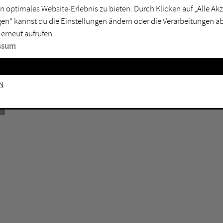
n optimales Website-Erlebnis zu bieten. Durch Klicken auf „Alle A
sburg
Mülheim an der Ruhr
en“ kannst du die Einstellungen ändern oder die Verarbeitungen a
en
Oberhausen
 erneut aufrufen.
senkirchen
Recklinghausen
ssum
gen
Unna
mm
Witten
n