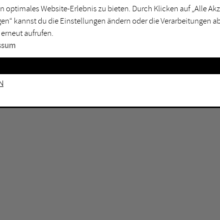
GEN KEINE ERGEBNISSE VOR.
rtmund
Marl
n optimales Website-Erlebnis zu bieten. Durch Klicken auf „Alle A
en“ kannst du die Einstellungen ändern oder die Verarbeitungen a
sburg
Mülheim an der Ruhr
 erneut aufrufen.
en
Oberhausen
ssum
senkirchen
Recklinghausen
gen
Unna
n
mm
Witten