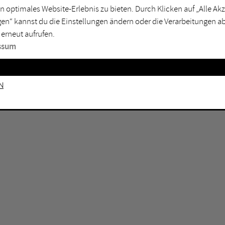
n optimales Website-Erlebnis zu bieten. Durch Klicken auf „Alle A
sburg
Mülheim an der Ruhr
en“ kannst du die Einstellungen ändern oder die Verarbeitungen a
en
Oberhausen
 erneut aufrufen.
senkirchen
Recklinghausen
ssum
gen
Unna
mm
Witten
n