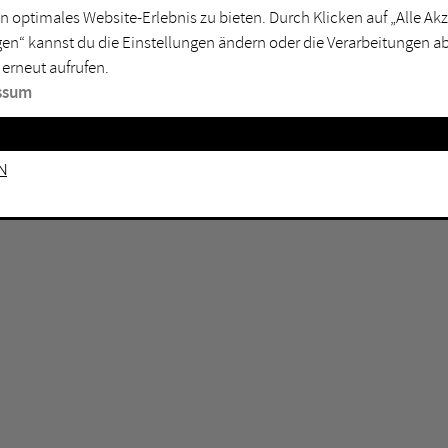
n optimales Website-Erlebnis zu bieten. Durch Klicken auf „Alle A
sburg
Mülheim an der Ruhr
en“ kannst du die Einstellungen ändern oder die Verarbeitungen a
en
Oberhausen
 erneut aufrufen.
senkirchen
Recklinghausen
ssum
gen
Unna
mm
Witten
n