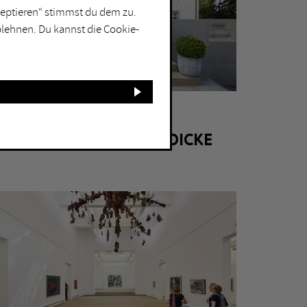
kzeptieren“ stimmst du dem zu.
blehnen. Du kannst die Cookie-
HOLZWICKEDE
MUSEUM HAUS OPHERDICKE