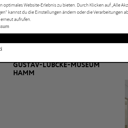
n optimales Website-Erlebnis zu bieten. Durch Klicken auf „Alle A
sburg
Mülheim an der Ruhr
en“ kannst du die Einstellungen ändern oder die Verarbeitungen a
en
Oberhausen
 erneut aufrufen.
senkirchen
Recklinghausen
ssum
gen
Unna
mm
Witten
n
HAMM
GUSTAV-LÜBCKE-MUSEUM
HAMM