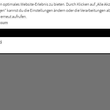
GEN KEINE ERGEBNISSE VOR.
rtmund
Marl
n optimales Website-Erlebnis zu bieten. Durch Klicken auf „Alle A
en“ kannst du die Einstellungen ändern oder die Verarbeitungen a
sburg
Mülheim an der Ruhr
 erneut aufrufen.
en
Oberhausen
ssum
senkirchen
Recklinghausen
gen
Unna
n
mm
Witten