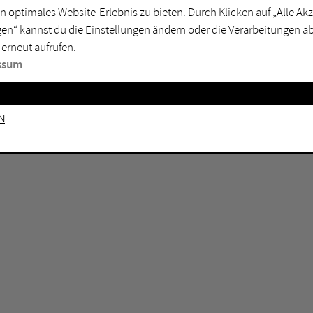
n optimales Website-Erlebnis zu bieten. Durch Klicken auf „Alle A
sburg
Mülheim an der Ruhr
en“ kannst du die Einstellungen ändern oder die Verarbeitungen a
en
Oberhausen
 erneut aufrufen.
senkirchen
Recklinghausen
ssum
gen
Unna
mm
Witten
n