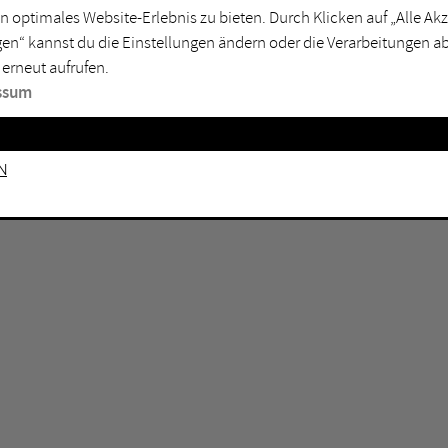
n optimales Website-Erlebnis zu bieten. Durch Klicken auf „Alle A
sburg
Mülheim an der Ruhr
en“ kannst du die Einstellungen ändern oder die Verarbeitungen a
en
Oberhausen
 erneut aufrufen.
senkirchen
Recklinghausen
ssum
gen
Unna
mm
Witten
n