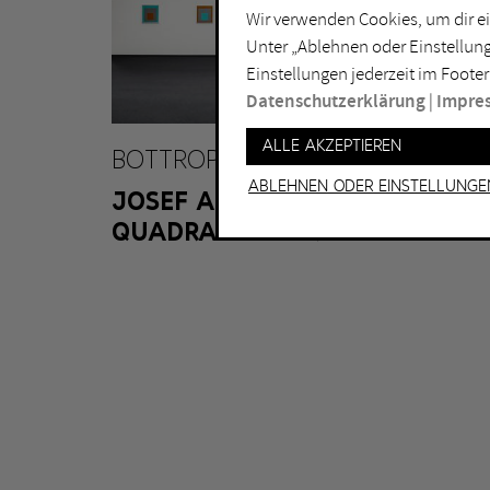
Wir verwenden Cookies, um dir ei
Lichtkunst
Dui
Unter „Ablehnen oder Einstellung
Malerei
Ess
Einstellungen jederzeit im Footer
Performance
Gel
Datenschutzerklärung
|
Impre
Skulptur
Ha
Alle akzeptieren
BOTTROP
Ha
Ablehnen oder Einstellunge
JOSEF ALBERS MUSEUM
QUADRAT BOTTROP