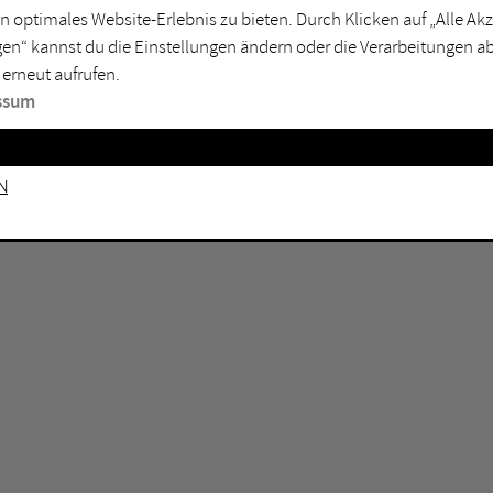
n optimales Website-Erlebnis zu bieten. Durch Klicken auf „Alle A
sburg
Mülheim an der Ruhr
en“ kannst du die Einstellungen ändern oder die Verarbeitungen a
en
Oberhausen
 erneut aufrufen.
senkirchen
Recklinghausen
ssum
gen
Unna
mm
Witten
n