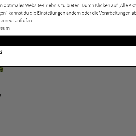
n optimales Website-Erlebnis zu bieten. Durch Klicken auf „Alle A
sburg
Mülheim an der Ruhr
en“ kannst du die Einstellungen ändern oder die Verarbeitungen a
en
Oberhausen
 erneut aufrufen.
senkirchen
Recklinghausen
ssum
gen
Unna
mm
Witten
n
,