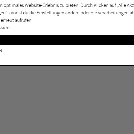
GEN KEINE ERGEBNISSE VOR.
rtmund
Marl
n optimales Website-Erlebnis zu bieten. Durch Klicken auf „Alle A
en“ kannst du die Einstellungen ändern oder die Verarbeitungen a
sburg
Mülheim an der Ruhr
 erneut aufrufen.
en
Oberhausen
ssum
senkirchen
Recklinghausen
gen
Unna
n
mm
Witten