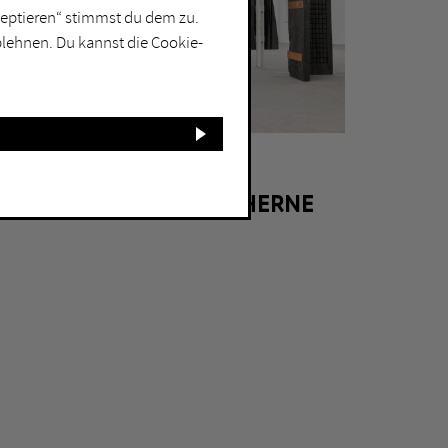
kzeptieren“ stimmst du dem zu.
blehnen. Du kannst die Cookie-
HERNE
FLOTTMANN-HALLEN HERNE