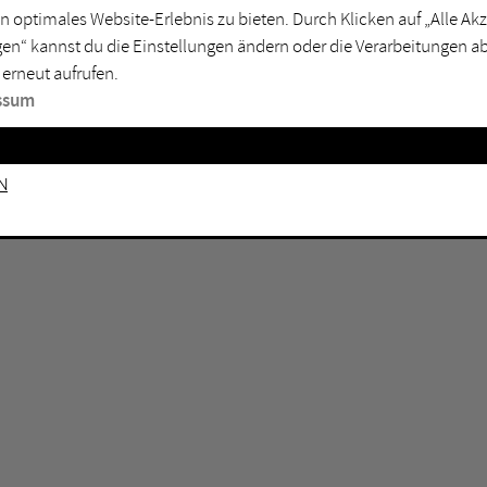
GEN KEINE ERGEBNISSE VOR.
rtmund
Marl
n optimales Website-Erlebnis zu bieten. Durch Klicken auf „Alle A
en“ kannst du die Einstellungen ändern oder die Verarbeitungen a
sburg
Mülheim an der Ruhr
 erneut aufrufen.
en
Oberhausen
ssum
senkirchen
Recklinghausen
gen
Unna
n
mm
Witten