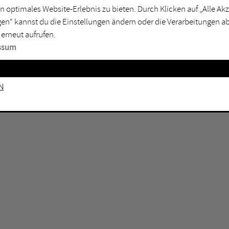
n optimales Website-Erlebnis zu bieten. Durch Klicken auf „Alle A
sburg
Mülheim an der Ruhr
en“ kannst du die Einstellungen ändern oder die Verarbeitungen a
en
Oberhausen
 erneut aufrufen.
senkirchen
Recklinghausen
ssum
gen
Unna
mm
Witten
n