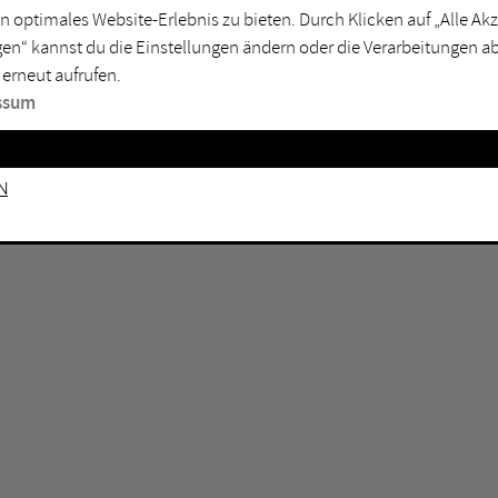
n optimales Website-Erlebnis zu bieten. Durch Klicken auf „Alle A
sburg
Mülheim an der Ruhr
en“ kannst du die Einstellungen ändern oder die Verarbeitungen a
en
Oberhausen
 erneut aufrufen.
senkirchen
Recklinghausen
ssum
gen
Unna
mm
Witten
n