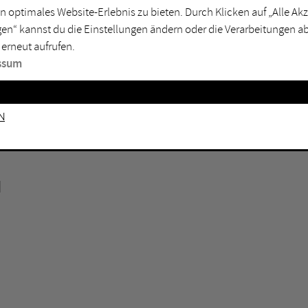
n optimales Website-Erlebnis zu bieten. Durch Klicken auf „Alle A
sburg
Mülheim an der Ruhr
en“ kannst du die Einstellungen ändern oder die Verarbeitungen a
en
Oberhausen
 erneut aufrufen.
senkirchen
Recklinghausen
ssum
gen
Unna
mm
Witten
n
N