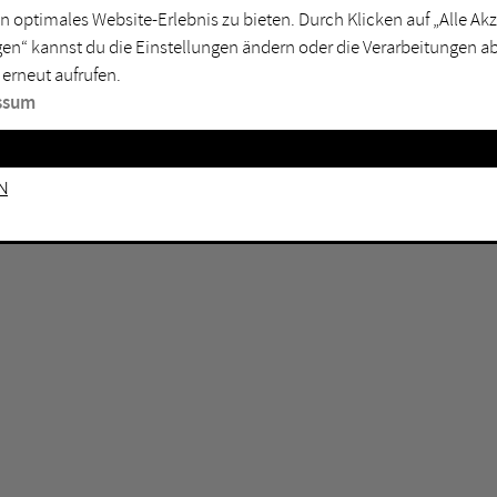
GEN KEINE ERGEBNISSE VOR.
rtmund
Marl
n optimales Website-Erlebnis zu bieten. Durch Klicken auf „Alle A
en“ kannst du die Einstellungen ändern oder die Verarbeitungen a
sburg
Mülheim an der Ruhr
 erneut aufrufen.
en
Oberhausen
ssum
senkirchen
Recklinghausen
gen
Unna
n
mm
Witten