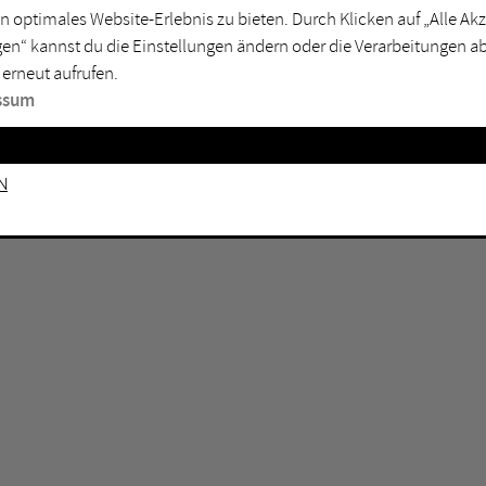
n optimales Website-Erlebnis zu bieten. Durch Klicken auf „Alle A
sburg
Mülheim an der Ruhr
en“ kannst du die Einstellungen ändern oder die Verarbeitungen a
en
Oberhausen
 erneut aufrufen.
senkirchen
Recklinghausen
ssum
gen
Unna
mm
Witten
n