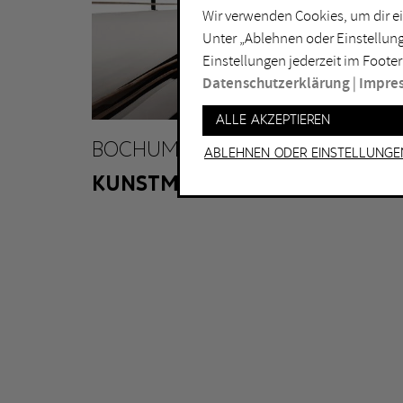
Wir verwenden Cookies, um dir ei
Lichtkunst
Dui
Unter „Ablehnen oder Einstellung
Malerei
Ess
Einstellungen jederzeit im Footer
Performance
Gel
Datenschutzerklärung
|
Impre
Skulptur
Ha
Alle akzeptieren
Ha
BOCHUM
Ablehnen oder Einstellunge
KUNSTMUSEUM BOCHUM