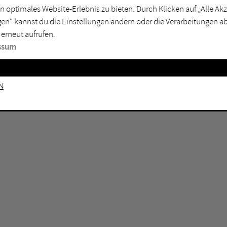
n optimales Website-Erlebnis zu bieten. Durch Klicken auf „Alle A
sburg
Mülheim an der Ruhr
en“ kannst du die Einstellungen ändern oder die Verarbeitungen a
en
Oberhausen
 erneut aufrufen.
senkirchen
Recklinghausen
ssum
gen
Unna
mm
Witten
n