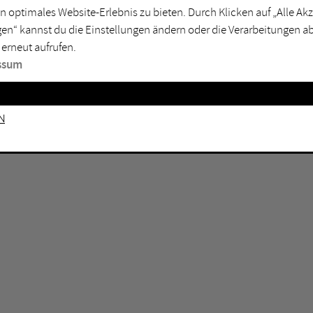
n optimales Website-Erlebnis zu bieten. Durch Klicken auf „Alle A
sburg
Mülheim an der Ruhr
en“ kannst du die Einstellungen ändern oder die Verarbeitungen a
en
Oberhausen
 erneut aufrufen.
senkirchen
Recklinghausen
ssum
gen
Unna
mm
Witten
n