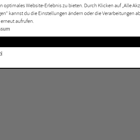
n optimales Website-Erlebnis zu bieten. Durch Klicken auf „Alle A
sburg
Mülheim an der Ruhr
en“ kannst du die Einstellungen ändern oder die Verarbeitungen a
en
Oberhausen
 erneut aufrufen.
senkirchen
Recklinghausen
ssum
gen
Unna
mm
Witten
n