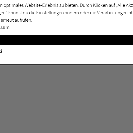
n optimales Website-Erlebnis zu bieten. Durch Klicken auf „Alle A
sburg
Mülheim an der Ruhr
en“ kannst du die Einstellungen ändern oder die Verarbeitungen a
en
Oberhausen
 erneut aufrufen.
senkirchen
Recklinghausen
ssum
gen
Unna
mm
Witten
n