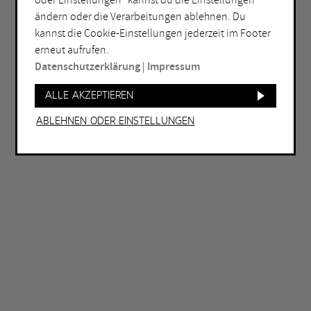
oder Einstellungen“ kannst du die Einstellungen
Bochum
Herne
ändern oder die Verarbeitungen ablehnen. Du
Bottrop
Holzwickede
kannst die Cookie-Einstellungen jederzeit im Footer
erneut aufrufen.
Dortmund
Marl
Datenschutzerklärung
|
Impressum
Duisburg
Mülheim an der Ruhr
Alle akzeptieren
Essen
Oberhausen
Gelsenkirchen
Recklinghausen
Ablehnen oder Einstellungen
Hagen
Unna
Hamm
Witten
WEITERE FILTER
Eintritt frei
Abends geöffnet