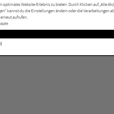
n optimales Website-Erlebnis zu bieten. Durch Klicken auf „Alle A
sburg
Mülheim an der Ruhr
en“ kannst du die Einstellungen ändern oder die Verarbeitungen a
en
Oberhausen
 erneut aufrufen.
senkirchen
Recklinghausen
ssum
gen
Unna
mm
Witten
n