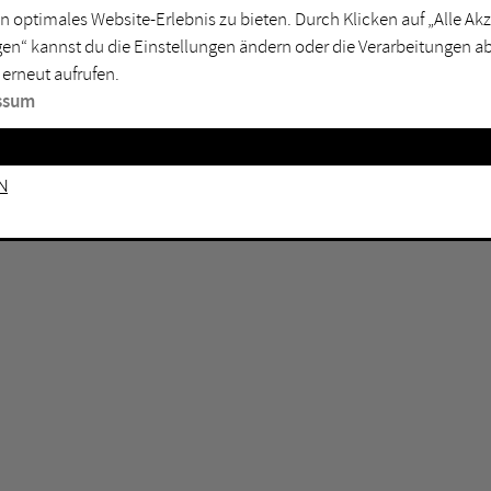
n optimales Website-Erlebnis zu bieten. Durch Klicken auf „Alle A
sburg
Mülheim an der Ruhr
en“ kannst du die Einstellungen ändern oder die Verarbeitungen a
en
Oberhausen
 erneut aufrufen.
senkirchen
Recklinghausen
ssum
gen
Unna
mm
Witten
n